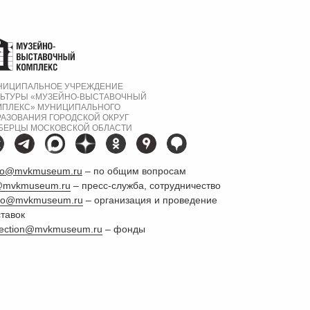
НИЦИПАЛЬНОЕ УЧРЕЖДЕНИЕ
ЛЬТУРЫ «МУЗЕЙНО-ВЫСТАВОЧНЫЙ
МПЛЕКС» МУНИЦИПАЛЬНОГО
РАЗОВАНИЯ ГОРОДСКОЙ ОКРУГ
БЕРЦЫ МОСКОВСКОЙ ОБЛАСТИ
llo@mvkmuseum.ru
– по общим вопросам
@mvkmuseum.ru
– пресс-служба, сотрудничество
po@mvkmuseum.ru
– организация и проведение
тавок
lection@mvkmuseum.ru
– фонды