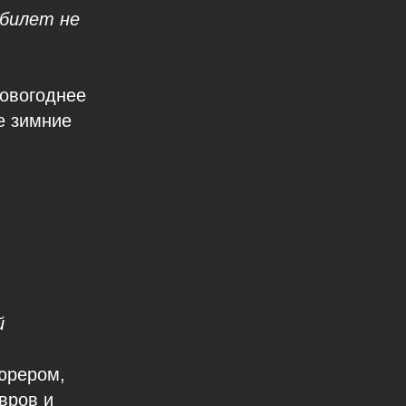
 билет не
новогоднее
е зимние
й
юрером,
вров и