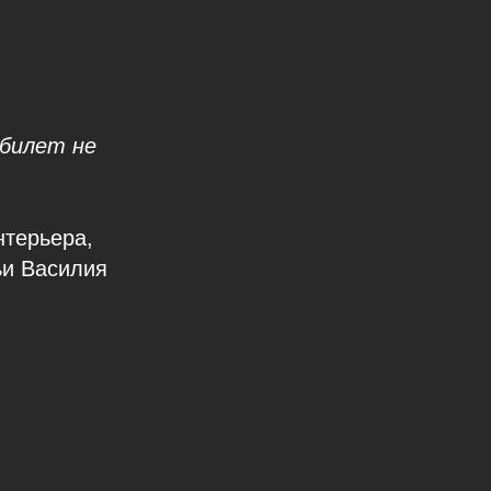
 билет не
нтерьера,
ьи Василия