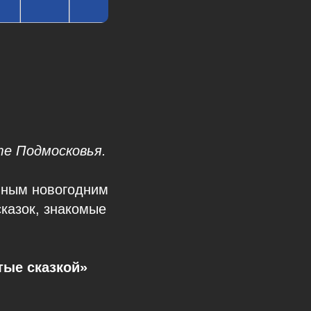
те Подмосковья.
нным новогодним
казок, знакомые
тые сказкой»