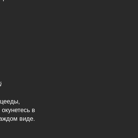
й
ицееды,
 окунетесь в
каждом виде.